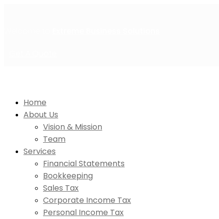
Welcome to
Extreme Business Solutions
Get A Quote
Home
About Us
Vision & Mission
Team
Services
Financial Statements
Bookkeeping
Sales Tax
Corporate Income Tax
Personal Income Tax